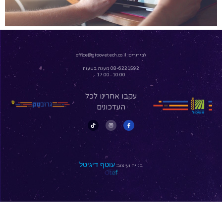
לבירורים:
office@groovetech.co.il
08-6221592 מענה בשעות
10:00–17:00
עקבו אחרינו לכל
העדכונים
עוטף דיגיטל
בנייה ועיצוב: