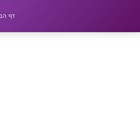
דף הב
221592
ע